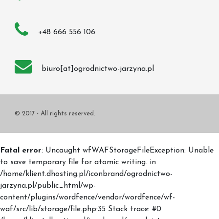
+48 666 556 106
biuro[at]ogrodnictwo-jarzyna.pl
© 2017 - All rights reserved.
Fatal error
: Uncaught wfWAFStorageFileException: Unable
to save temporary file for atomic writing. in
/home/klient.dhosting.pl/iconbrand/ogrodnictwo-
jarzyna.pl/public_html/wp-
content/plugins/wordfence/vendor/wordfence/wf-
waf/src/lib/storage/file.php:35 Stack trace: #0