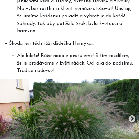
jehličnaté keře a stromy, okrasné traviny a trvalky.
Na výběr rostlin si klient nemůže stěžovat! Ujišťuji,
že umíme každému poradit a vybrat je do každé
zahrady, tak aby potěšila zrak, byla kvetoucí a
barevná…
–
Škoda jen těch růží dědečka Henryka…
Ale kdeže! Růže nadále pěstujeme! S tím rozdílem,
že je prodáváme v květináčích. Od jara do podzimu.
Tradice nadevše!