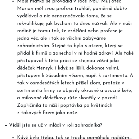
Moje matka se provdala v roce 1980. Můj otec
Marian měl svou profesi: truhlář, poměrně dobře
vydělával a nic nenaznačovalo tomu, že se
rekvalifikuje, jak bychom to dnes nazvali. Ale v naší
rodině je tomu tak, že vzdělání nebo profese je
jedna věc, ale i tak se všichni zabýváme
zahradnictvím. Stejné to bylo s otcem, který se
přidal k firmě a zanechal v ní hodně zdraví. Ale také
přistupoval k této práci se stejnou vášní jako
dědeček Henryk, i když se lišili, dokonce velmi,
přístupem k zásadním věcem, např. k sortimentu. A
tak v osmdesátých letech přišel zlom, protože v
sortimentu firmy se objevily okrasné a ovocné keře,
a milované dědečkovy růže skončily v pozadí.
Zapříčinila to nižší poptávka po květinách
z takových firem jako naše.
–
Viděl jste se už v mládí v roli zahradníka?
Když bylo třeba, tak se trochu pomáhalo rodičům…