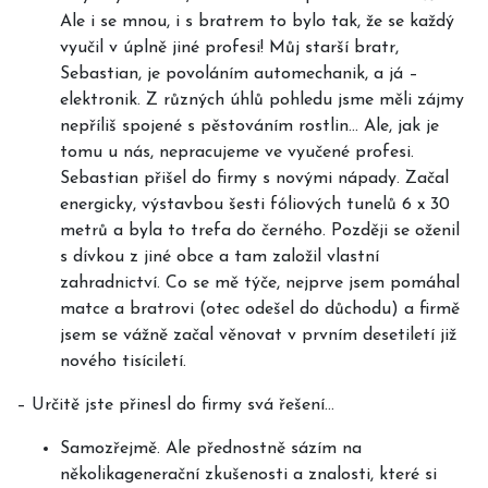
Ale i se mnou, i s bratrem to bylo tak, že se každý
vyučil v úplně jiné profesi! Můj starší bratr,
Sebastian, je povoláním automechanik, a já –
elektronik. Z různých úhlů pohledu jsme měli zájmy
nepříliš spojené s pěstováním rostlin… Ale, jak je
tomu u nás, nepracujeme ve vyučené profesi.
Sebastian přišel do firmy s novými nápady. Začal
energicky, výstavbou šesti fóliových tunelů 6 x 30
metrů a byla to trefa do černého. Později se oženil
s dívkou z jiné obce a tam založil vlastní
zahradnictví. Co se mě týče, nejprve jsem pomáhal
matce a bratrovi (otec odešel do důchodu) a firmě
jsem se vážně začal věnovat v prvním desetiletí již
nového tisíciletí.
–
Určitě jste přinesl do firmy svá řešení…
Samozřejmě. Ale přednostně sázím na
několikagenerační zkušenosti a znalosti, které si