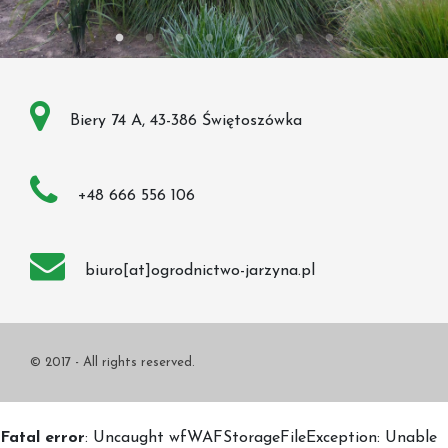
Biery 74 A, 43-386 Świętoszówka
+48 666 556 106
biuro[at]ogrodnictwo-jarzyna.pl
© 2017 - All rights reserved.
Fatal error
: Uncaught wfWAFStorageFileException: Unable