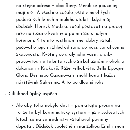
na stejné adrese v obci Biery. Měnili se pouze její
majitelé… A všechno začalo ještě v nelehkých
padesátých letech minulého století, když můj
dědeček, Henryk Madzia, začal pěstovat na prodej
růže na řezané květiny a polní růže s holým
kořenem. K těmto rostlinám měl dobrý vztah,
pečoval o jejich vzhled od rána do noci, sbíral cenné
zkušenosti… Květiny se staly jeho vášní, a díky
pracovitosti a talentu rychle získal uznání v okolí, a
dokonce i v Krakově. Růže velkokvěté: Belle Epoque,
Gloria Dei nebo Casanova si mohl koupit každý
návštěvník Sukiennic. A to po dlouhé roky!
–
Čili ihned úplný úspěch…
Ale aby toho nebylo dost – pamatujte prosím na
to, že to byl komunistický systém – již v šedesátých
letech se na zahradnictví vztahoval povinný
deputát. Dědeček společně s manželkou Emilií, mojí