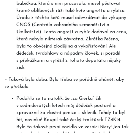
babičkou, která s ním pracovala, musel pěstovat
kromě oblíbených růží také keře angreštu a rybízu.
Úrodu z těchto keřů musel odevzdávat do výkupny
CNOS (Centrála zahradního semenářství a
školkařství). Tento angrešt a rybíz dodával za cenu,
která nebyla nikterak závratná. Zkrátka řečeno,
byla to obyčejná zlodějina a vykořisťování. Ale
dědeček, tvrdohlavý a nápaditý člověk, si poradil
s překážkami a vytěžil z tohoto deputátu nějaký
zisk.
–
Taková byla doba. Bylo třeba se pořádně ohánět, aby
se přečkalo.
Podařilo se to natolik, že „za Gierka“ čili
v sedmdesátých letech můj dědeček postavil a
zprovoznil za vlastní peníze – skleník. Tehdy to byl
hit, novinka! Koupil také český traktůrek TZ4K14.
Bylo to takové první vozidlo ve vesnici Biery! Jen tak