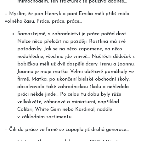
mimochodem, ten traktůrek se používá dodnes…
–
Myslím, že pan Henryk a paní Emilia měli příliš málo
volného času. Práce, práce, práce…
Samozřejmě, v zahradnictví je práce pořád dost.
Nelze něco přeložit na později. Rostlina má své
požadavky. Jak se na něco zapomene, na něco
nedohlédne, všechno jde vniveč… Naštěstí dědeček s
babičkou měli už dvě dospělé dcery: Irenu a Joannu.
Joanna je moje matka. Velmi obětavě pomáhaly ve
firmě. Matka, po ukončení bielské obchodní školy,
absolvovala také zahradnickou školu a nehledala
práci někde jinde… Po celou tu dobu byly růže
velkokvěté, záhonové a miniaturní, například
Colibri, White Gem nebo Kardinal, nadále
v základním sortimentu.
–
Čili do práce ve firmě se zapojila již druhá generace…